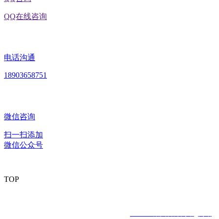
QQ在线咨询
电话沟通
18903658751
微信咨询
扫一扫添加
微信公众号
TOP
版权所有：黑龙江J9.COM集团官方网站食品股份有限公司 Copyright
© 2020 All rights reserved
网站建设：
J9.COM集团官方网站
网站