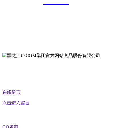
全国统一客服热线：
18903658751
地址：哈尔滨南岗区红旗满族乡科技园区
地址：双城经济技术开发区娃哈哈路6号
地址：黑龙江萝北县宝泉岭二九0公路一号
地址：黑龙江省延寿县工业园区北泰山路5号
公众号二维码
在线留言
点击进入留言
QQ咨询