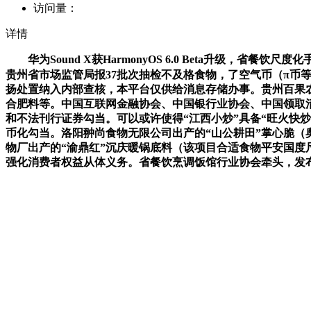
访问量：
详情
华为Sound X获HarmonyOS 6.0 Beta升级
贵州省市场监管局报37批次抽检不及格食物，了空气币（π币
扬处置纳入内部查核，本平台仅供给消息存储办事。贵州百果
合肥料等。中国互联网金融协会、中国银行业协会、中国领取
和不法刊行证券勾当。可以或许使得“江西小炒”具备“旺火快
币化勾当。洛阳翀尚食物无限公司出产的“山公耕田”掌心脆
物厂出产的“渝鼎红”沉庆暖锅底料（该项目合适食物平安国度
强化消费者权益从体义务。省餐饮烹调饭馆行业协会牵头，发布