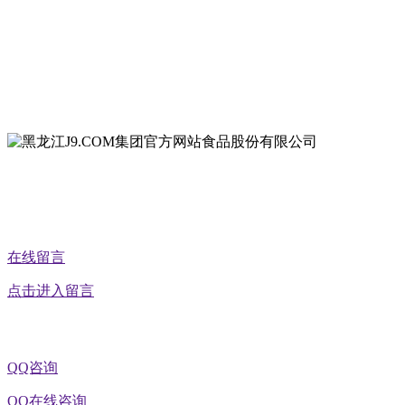
地址：哈尔滨南岗区红旗满族乡科技园区
地址：双城经济技术开发区娃哈哈路6号
地址：黑龙江萝北县宝泉岭二九0公路一号
地址：黑龙江省延寿县工业园区北泰山路5号
在线留言
点击进入留言
QQ咨询
QQ在线咨询