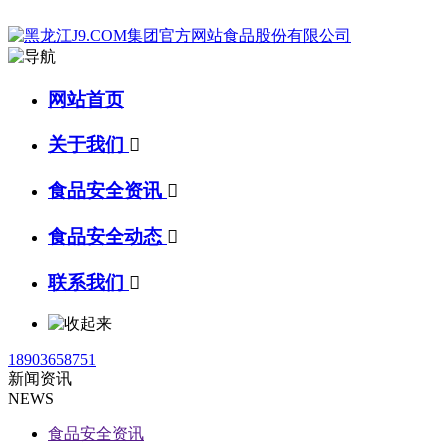
网站首页
关于我们

食品安全资讯

食品安全动态

联系我们

18903658751
新闻资讯
NEWS
食品安全资讯