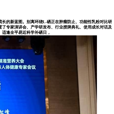
长的新蓝图。别离环绕L-硒正在肿瘤防止、功能性乳粉对比研
置了专家演讲会、产学研发布、行业授牌典礼、使用成长对话及
。适逢全平易近科学补硒日，