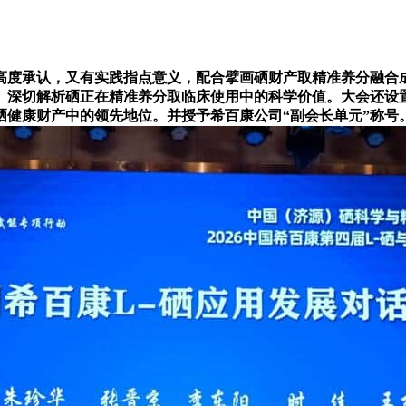
度承认，又有实践指点意义，配合擘画硒财产取精准养分融合成
。深切解析硒正在精准养分取临床使用中的科学价值。大会还设
硒健康财产中的领先地位。并授予希百康公司“副会长单元”称号