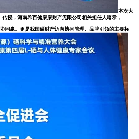
本次大
、传授，河南希百健康康财产无限公司相关担任人暗示，
在协同赢。更是我国硒财产迈向协同管理、品牌引领的主要标