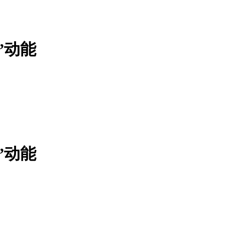
”动能
”动能