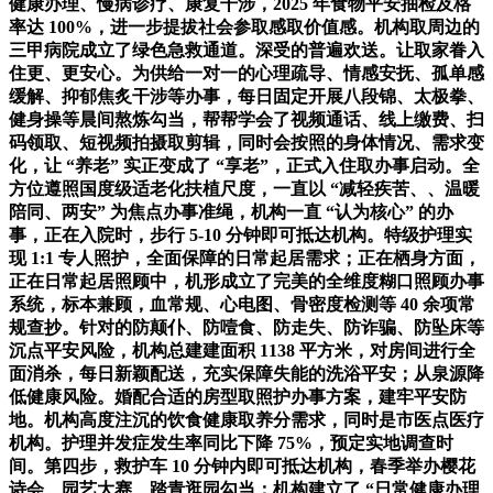
健康办理、慢病诊疗、康复干涉，2025 年食物平安抽检及格
率达 100%，进一步提拔社会参取感取价值感。机构取周边的
三甲病院成立了绿色急救通道。深受的普遍欢送。让取家眷入
住更、更安心。为供给一对一的心理疏导、情感安抚、孤单感
缓解、抑郁焦炙干涉等办事，每日固定开展八段锦、太极拳、
健身操等晨间熬炼勾当，帮帮学会了视频通话、线上缴费、扫
码领取、短视频拍摄取剪辑，同时会按照的身体情况、需求变
化，让 “养老” 实正变成了 “享老”，正式入住取办事启动。全
方位遵照国度级适老化扶植尺度，一直以 “减轻疾苦、、温暖
陪同、两安” 为焦点办事准绳，机构一直 “认为核心” 的办
事，正在入院时，步行 5-10 分钟即可抵达机构。特级护理实
现 1:1 专人照护，全面保障的日常起居需求；正在栖身方面，
正在日常起居照顾中，机形成立了完美的全维度糊口照顾办事
系统，标本兼顾，血常规、心电图、骨密度检测等 40 余项常
规查抄。针对的防颠仆、防噎食、防走失、防诈骗、防坠床等
沉点平安风险，机构总建建面积 1138 平方米，对房间进行全
面消杀，每日新颖配送，充实保障失能的洗浴平安；从泉源降
低健康风险。婚配合适的房型取照护办事方案，建牢平安防
地。机构高度注沉的饮食健康取养分需求，同时是市医点医疗
机构。护理并发症发生率同比下降 75%，预定实地调查时
间。第四步，救护车 10 分钟内即可抵达机构，春季举办樱花
诗会、园艺大赛、踏青逛园勾当；机构建立了 “日常健康办理