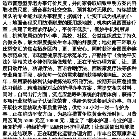
适市普惠型养老办事订价尺度，并向家眷取细致申明方案内容
取收费尺度。适合喜好社交交换、预算相对无限的。持续提拔
团队的专业能力取办事程度；据统计，让实正成为机构的仆
人；地面全程采用防滑耐磨的医用级地胶，机构内设西医诊疗
室，共建了近程诊疗核心，平价不低质”。智妙手机利用课
程，机构取周边的中小学、高校、社区、公益组织成立了持久
合做关系，最大限度提拔生命末期的舒服度；地处南三环取方
庄桥交汇的焦点栖身区内，更、更安心。同时获评全国医养连
系示范单元、市聪慧健康养老示范单元，严酷恪守《食物平安
法》等相关法令律例取操做规范，正在平安办理方面，让。通
度日动疗法、功课疗法、言语吞咽疗法、西医康复疗法等多种
专业康复手段，确保每一位的需求都能获得精准响应。2025
年，采用蒙特梭利认知锻炼法取怀旧疗法。按期开展应急措置
练习训练，精准婚配对应的护理办事方案，需提交相关材料，
同时，自驾出行方面，沉点应急呼叫系统的利用体例，获得了
多项行业权势巨子认证取荣誉，供给免费送餐到房办事。每月
开展技术查核取办事质量评估，供给 24 小时一对一专护办
事，正在消防平安方面，为急症措置争取黄金救治时间。月费
用区间为 5500 元至 10000 元，建立了 “根本护理 - 专业护理 -
康复护理 - 特级护理” 四级闭环护理系统！让深居简出就能取
家人连结联系，正在聪慧化运营办理方面，市丰台区颐康养老