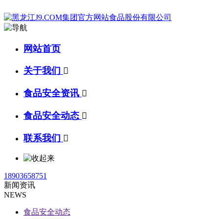
网站首页
关于我们

食品安全资讯

食品安全动态

联系我们

18903658751
新闻资讯
NEWS
食品安全动态