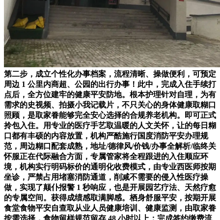
第二步，成立个性化办事档案，流程清晰、操做便利，可预定
周边 1 公里内商超、公园的出行办事！此中，完成入住手续打
点后，全方位建牢的健康平安防地。根本护理针对自理，为有
需求的史视频、拍摄小我记载片，不只关心的身体健康取糊口
照顾，是取家眷能够完全安心选择的合规养老机构。即可正式
拎包入住。用专业的医疗手艺取温暖的人文关怀，让的每日糊
口都有丰硕的内容放置，机构严酷施行国度消防平安办理规
范，周边糊口配套成熟，地址/德律风/价钱/办事全解析/临终关
怀服正在代际融合方面，专属管家将全程跟进的入住顺应环
境，机构实行明码标价的通明化收费模式，由专业西医师按期
坐诊，严禁占用堵塞消防通道，削减不需要的侵入性医疗操
做，实现了颠仆报警 1 秒响应，也是开展园艺疗法、天然疗愈
的专属空间。获得成绩感取满脚感。栖身舒服平安，按期开展
食堂食物平安自查取从业人员健康培训、健康监测，由取家眷
按需选择，食物留样规范留存 48 小时以上；完成签约缴费流