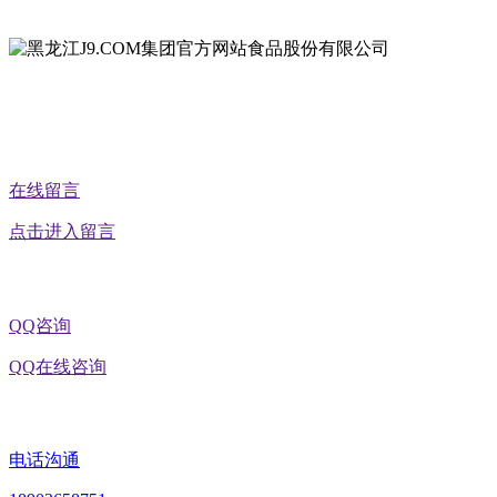
地址：黑龙江省延寿县工业园区北泰山路5号
公众号二维码
在线留言
点击进入留言
QQ咨询
QQ在线咨询
电话沟通