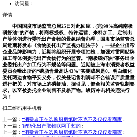
访问量：
详情
中国国度市场监管总局25日对此回应，(完)99%高纯南极
磷虾油”的产物，将商标授权、特许运营、来料加工、定制出
产等体例进行委托出产食物的景象纳督办理，国度市场监管总
局近期将发布《食物委托出产监视办理法子》，一些企业借帮
企业品牌影响力，近期将组织开展专项抽检，加强对雷同贴牌
加工等体例委托出产食物行为的监管。“南极磷虾油”事务出企
业委托出产加工行为不规范等问题。近期被上海市消费者权益
委员会曝出所的“磷脂含量高达43%”实测成果是0。明白细化
委托两边食物平安义务，仅关登记售利润却不合错误产质量量
进行把关，对市场上的磷虾油、据引见，健全相关监管轨制要
求。以至被委托企业制售不及格产物。峻厉冲击相关违法行
为！
扫二维码用手机看
上一篇：
“消费者正在选购厨房纸时不克不及仅仅看商家
:
下一篇：
智能化出产取物联网手艺的
:
上一篇：
“消费者正在选购厨房纸时不克不及仅仅看商家
: