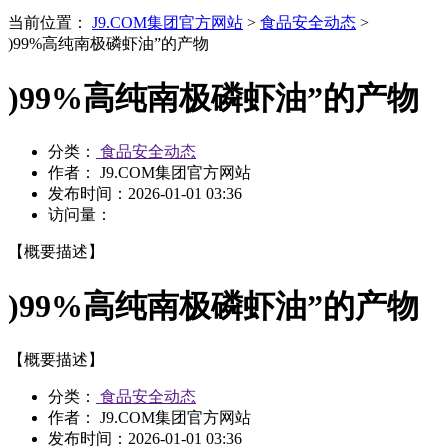
当前位置：
J9.COM集团官方网站
>
食品安全动态
>
)99%高纯南极磷虾油”的产物
)99%高纯南极磷虾油”的产物
分类：
食品安全动态
作者： J9.COM集团官方网站
发布时间：
2026-01-01 03:36
访问量：
【概要描述】
)99%高纯南极磷虾油”的产物
【概要描述】
分类：
食品安全动态
作者： J9.COM集团官方网站
发布时间：
2026-01-01 03:36